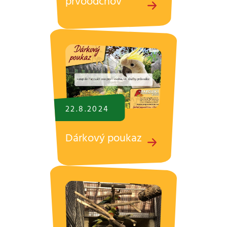
prvoodchov
22.8.
2024
Dárkový poukaz