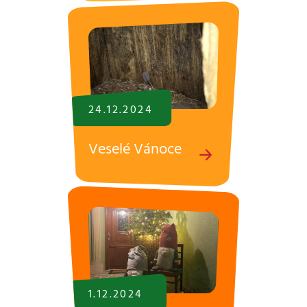
24.12.
2024
Veselé Vánoce
1.12.
2024