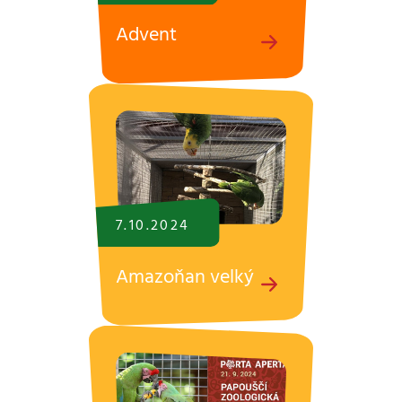
Advent
7.10.
2024
Amazoňan velký