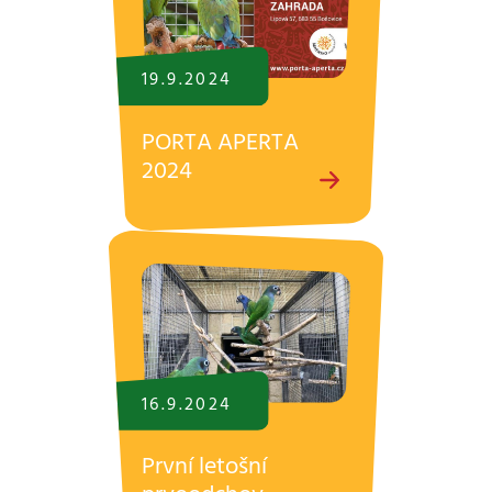
19.9.
2024
PORTA APERTA
2024
16.9.
2024
První letošní