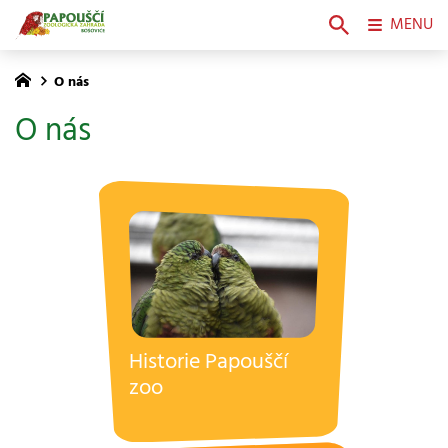
MENU
O nás
O nás
Historie Papouščí
zoo