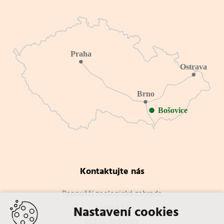
Kontaktujte nás
Papouščí zoologická zahrada
Lipová 57
Nastavení cookies
683 55 Bošovice