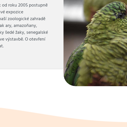
k od roku 2005 postupně
ivé expozice
aší zoologické zahradě
pak ary, amazoňany,
ky šedé žaky, senegalské
u ve výstavbě. O otevření
t.