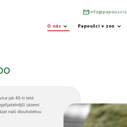
info@papousciz
O nás
Papoušci v zoo
oo
ce jak 40-ti leté
jpřijatelnější zázemí
ázat naši dlouholetou