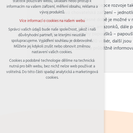
statistik používání webu, ukládání nebo přístup k
udržení kontextu stránek (session): případná
Na základě zpracované koncepce rozvoje ta
informacím na vašem zařízení, měření obsahu, reklama a
přihlášení, volby jazyka, apod.
vznikala nová chovatelská zařízení – jednotl
vývoj produktů.
Volitelná cookies
pro papoušky. V současné době je možné v n
Více informací o cookies na našem webu
analytická pro anonymizované vyhodnocení
shlédnout kolekci arating, amazonků, dále 
návštěvnosti
Správci vašich údajů bude naše společnost, jakož i naši
kakaduy a africké druhy papoušků – papouš
důvěryhodní partneři, se kterými neustále
marketingová cookies (Google)
a jiné. V provozu je nyní 80 voliér, další jso
spolupracujeme. Vyjádření souhlasu je dobrovolné.
Více informací o cookies na našem webu
Můžete jej kdykoli zrušit nebo obnovit změnou
nových expozic budeme průběžně informova
nastavení vašich cookies.
Cookies a podobné technologie dělíme na technická:
Přijmout všechny cookies
nutná pro běh webu, bez nichž nelze web používat a
volitelná. Do této části spadají analytická a marketingová
Odmítnout vše
cookies.