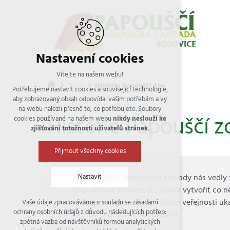
Nastavení cookies
Vítejte na našem webu!
O nás
Historie Papouščí zoo
Potřebujeme nastavit cookies a související technologie,
aby zobrazovaný obsah odpovídal vašim potřebám a vy
na webu nalezli přesně to, co potřebujete. Soubory
Historie Papouščí z
cookies používané na našem webu
nikdy neslouží ke
zjišťování totožnosti uživatelů stránek
.
Přijmout všechny cookies
K vybudování zoologické zahrady nás vedly ví
Nastavit
chovatelské zkušenosti, snaha vytvořit co ne
pro papoušky a zároveň široké veřejnosti uk
Vaše údaje zpracováváme v souladu se zásadami
Technická cookies
ochrany osobních údajů z důvodu následujících potřeb:
činnost v oblasti chovatelství.
nutná pro provozování webu
zpětná vazba od návštěvníků formou analytických