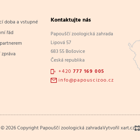
Kontaktujte nás
cí doba a vstupné
ní řád
Papouščí zoologická zahrada
Lipová 57
 partnerem
683 55 Bošovice
 zpráva
Česká republika
+420
777 169 005
info@papouscizoo.cz
© 2026 Copyright Papouščí zoologická zahrada
Vytvořil xart.cz