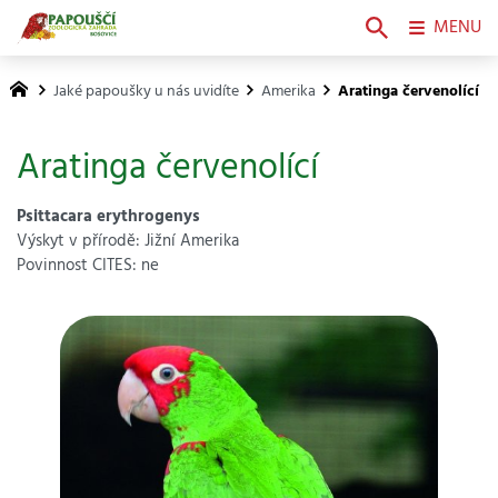
MENU
Jaké papoušky u nás uvidíte
Amerika
Aratinga červenolící
Aratinga červenolící
Psittacara erythrogenys
Výskyt v přírodě: Jižní Amerika
Povinnost CITES: ne