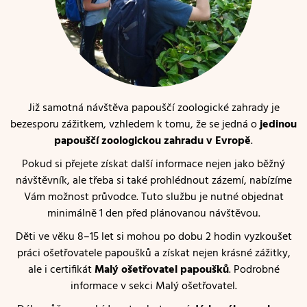
Již samotná návštěva papouščí zoologické zahrady je
bezesporu zážitkem, vzhledem k tomu, že se jedná o
jedinou
papouščí zoologickou zahradu v Evropě
.
Pokud si přejete získat další informace nejen jako běžný
návštěvník, ale třeba si také prohlédnout zázemí, nabízíme
Vám možnost průvodce. Tuto službu je nutné objednat
minimálně 1 den před plánovanou návštěvou.
Děti ve věku 8–15 let si mohou po dobu 2 hodin vyzkoušet
práci ošetřovatele papoušků a získat nejen krásné zážitky,
ale i certifikát
Malý ošetřovatel papoušků
. Podrobné
informace v sekci Malý ošetřovatel.