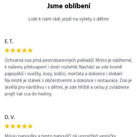
Jsme oblíbení
Lidé k nám rádi jezdí na výlety s dětmi
E. T.
Úchvatná zoo plná pestrobarevných pokladů! Místo je nádherné,
k našemu překvapení i dosti rozlehlé. Nachází se zde kromě
papoušků i ovečky, kozy, králíci, morčata a dokonce i klokan!
Na místě je stánek s občerstvením a dokonce i restaurace. Zoo je
skvělá pro návštěvu i s dětmi, je zde hřiště a celou ji zvládnete
projít tak cca do hodiny.
D. V.
Miluju papoušky a tento papouščí ráj uprostřed vesničky