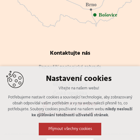
Kontaktujte nás
Papouščí zoologická zahrada
Lipová 57
Nastavení cookies
683 55 Bošovice
Vítejte na našem webu!
Česká republika
Potřebujeme nastavit cookies a související technologie, aby zobrazovaný
obsah odpovídal vašim potřebám a vy na webu nalezli přesně to, co
+420
777 169 005
potřebujete. Soubory cookies používané na našem webu
nikdy neslouží
info@papouscizoo.cz
ke zjišťování totožnosti uživatelů stránek
.
Přijmout všechny cookies