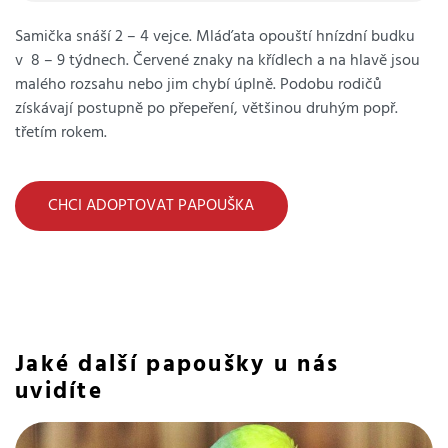
Samička snáší 2 – 4 vejce. Mláďata opouští hnízdní budku
v 8 – 9 týdnech. Červené znaky na křídlech a na hlavě jsou
malého rozsahu nebo jim chybí úplně. Podobu rodičů
získávají postupně po přepeření, většinou druhým popř.
třetím rokem.
CHCI ADOPTOVAT PAPOUŠKA
Jaké další papoušky u nás
uvidíte