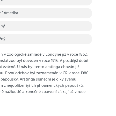
cm
žní Amerika
jný
žný
n v zoologické zahradě v Londýně již v roce 1862,
línské zoo byl dovezen v roce 1915. V pozdější době
 vzácně. U nás byl tento aratinga chován již
u. První odchov byl zaznamenán v ČR v roce 1980.
papoušky. Aratinga sluneční je díky svému
ím z nejoblíbenějších jihoamerických papoušků.
ně nažloutlé a konečné zbarvení získají až v roce