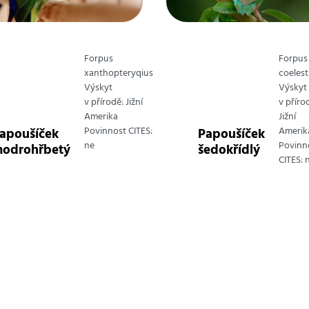
Forpus
Forpus
xanthopteryqius
coelest
Výskyt
Výskyt
v přírodě: Jižní
v příro
Amerika
Jižní
Povinnost CITES:
Amerik
apoušíček
Papoušíček
ne
Povinn
odrohřbetý
šedokřídlý
CITES: 