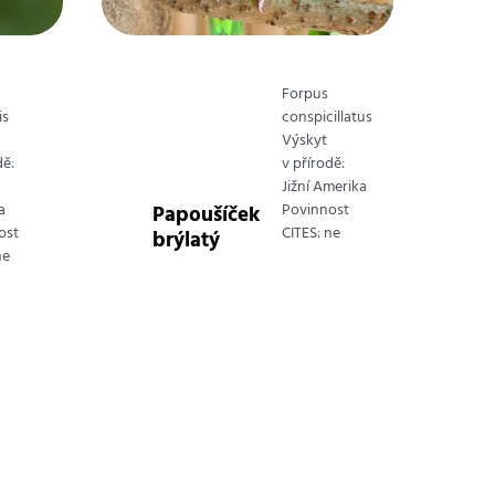
Forpus
is
conspicillatus
Výskyt
dě:
v přírodě:
Jižní Amerika
a
Povinnost
Papoušíček
P
ost
CITES: ne
brýlatý
v
ne