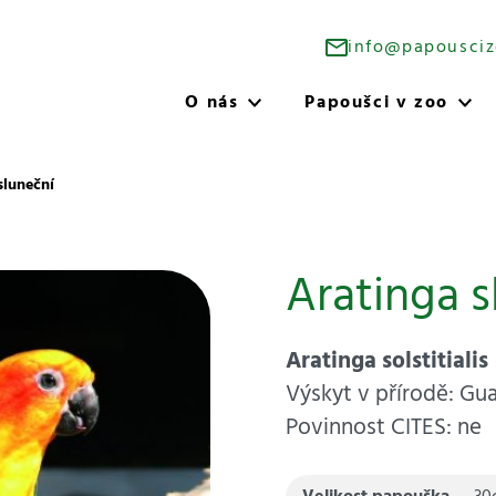
info@papousciz
O nás
Papoušci v zoo
sluneční
Aratinga s
Aratinga solstitialis
Výskyt v přírodě: Gu
Povinnost CITES: ne