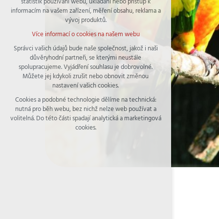
statistik používání webu, ukládání nebo přístup k
udržení kontextu stránek (session): případná
informacím na vašem zařízení, měření obsahu, reklama a
přihlášení, volby jazyka, apod.
vývoj produktů.
Volitelná cookies
Více informací o cookies na našem webu
analytická pro anonymizované vyhodnocení
návštěvnosti
Správci vašich údajů bude naše společnost, jakož i naši
důvěryhodní partneři, se kterými neustále
marketingová cookies (Google)
spolupracujeme. Vyjádření souhlasu je dobrovolné.
Více informací o cookies na našem webu
Můžete jej kdykoli zrušit nebo obnovit změnou
nastavení vašich cookies.
Cookies a podobné technologie dělíme na technická:
Přijmout všechny cookies
nutná pro běh webu, bez nichž nelze web používat a
volitelná. Do této části spadají analytická a marketingová
Odmítnout vše
cookies.