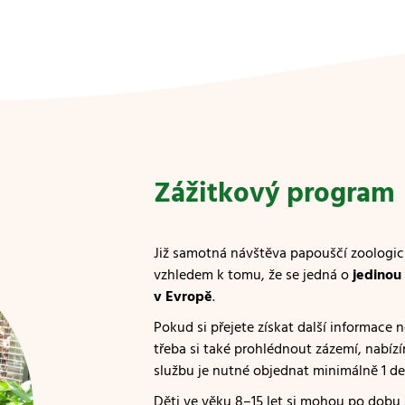
Zážitkový program
Již samotná návštěva papouščí zoologic
vzhledem k tomu, že se jedná o
jedinou
v Evropě
.
Pokud si přejete získat další informace 
třeba si také prohlédnout zázemí, nabí
službu je nutné objednat minimálně 1 d
Děti ve věku 8–15 let si mohou po dobu 