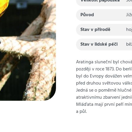
Velikost papouška
30
Původ
Ji
Stav v přírodě
ho
Stav v lidské péči
bě
Aratinga sluneční byl chová
později v roce 1873. Do ber
byl do Evropy dovážen velmi
před druhou světovou válko
Jedná se o poměrně hlučné 
atraktivnímu zbarvení jedn
Mláďata mají první peří mír
a půl.