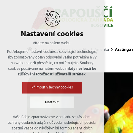
Nastavení cookies
Vítejte na našem webu!
Jaké papoušky u nás uvidíte
Amerika
Aratinga 
Potřebujeme nastavit cookies a související technologie,
aby zobrazovaný obsah odpovídal vašim potřebám a vy
na webu nalezli přesně to, co potřebujete. Soubory
cookies používané na našem webu
nikdy neslouží ke
zjišťování totožnosti uživatelů stránek
.
Přijmout všechny cookies
Nastavit
Vaše údaje zpracováváme v souladu se zásadami
Technická cookies
ochrany osobních údajů z důvodu následujících potřeb:
nutná pro provozování webu
zpětná vazba od návštěvníků formou analytických