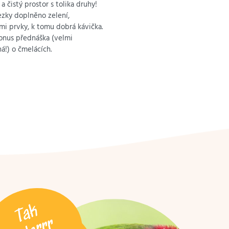
a čistý prostor s tolika druhy!
zky doplněno zelení,
i prvky, k tomu dobrá kávička.
onus přednáška (velmi
!) o čmelácích.
Tak