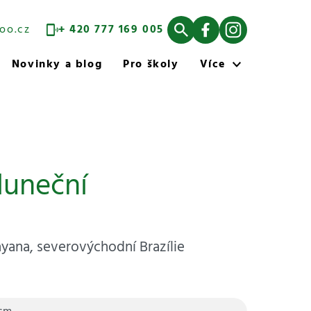
oo.cz
+ 420 777 169 005
Novinky a blog
Pro školy
Více
luneční
ayana, severovýchodní Brazílie