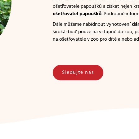
ošetřovatele papoušků a získat nejen krás
ošetřovatel papoušků
. Podrobné inform
Dále můžeme nabídnout vyhotovení
dá
široká: buď pouze na vstupné do zoo, p
na ošetřovatele v zoo pro dítě a nebo a
Sledujte nás