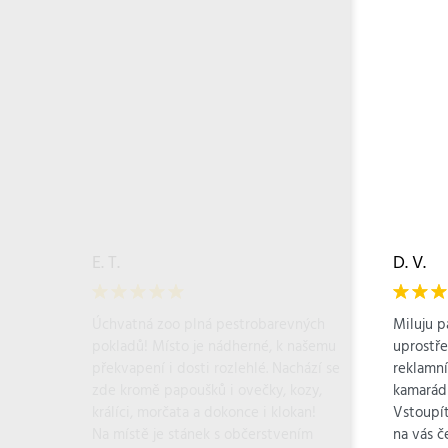
E. T.
D. V.
Úchvatná zoo plná pestrobarevných
Miluju p
pokladů! Místo je nádherné, k našemu
uprostř
překvapení i dosti rozlehlé. Nachází se
reklamní
zde kromě papoušků i ovečky, kozy,
kamarádk
králíci, morčata a dokonce i klokan!
Vstoupít
Na místě je stánek s občerstvením
na vás č