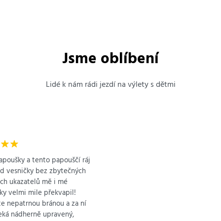
Jsme oblíbení
Lidé k nám rádi jezdí na výlety s dětmi
apoušky a tento papouščí ráj
ed vesničky bez zbytečných
ch ukazatelů mě i mé
y velmi mile překvapil!
e nepatrnou bránou a za ní
eká nádherně upravený,