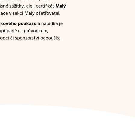
né zážitky, ale i certifikát
Malý
ace v sekci Malý ošetřovatel.
rkového poukazu
a nabídka je
opřípadě i s průvodcem,
dopci či sponzorství papouška.