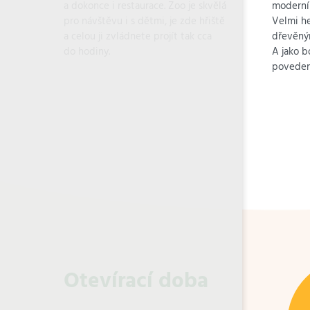
a dokonce i restaurace. Zoo je skvělá
moderní 
pro návštěvu i s dětmi, je zde hřiště
Velmi he
a celou ji zvládnete projít tak cca
dřevěným
do hodiny.
A jako b
povedená
Otevírací doba