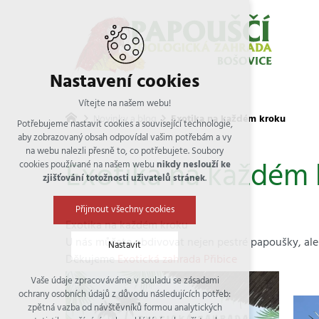
Nastavení cookies
Vítejte na našem webu!
Novinky a blog
Exotika na každém kroku
Potřebujeme nastavit cookies a související technologie,
aby zobrazovaný obsah odpovídal vašim potřebám a vy
na webu nalezli přesně to, co potřebujete. Soubory
Exotika na každém 
cookies používané na našem webu
nikdy neslouží ke
zjišťování totožnosti uživatelů stránek
.
Přijmout všechny cookies
Exotika na každém kroku
U nás můžete obdivovat nejen pestré papoušky, ale 
Nastavit
Děkujeme
Exotická zahrada Přibice
Vaše údaje zpracováváme v souladu se zásadami
Technická cookies
ochrany osobních údajů z důvodu následujících potřeb:
nutná pro provozování webu
zpětná vazba od návštěvníků formou analytických