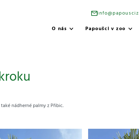
info@papousciz
O nás
Papoušci v zoo
kroku
také nádherné palmy z Přibic.