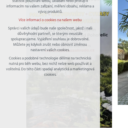
statistik používání webu, ukládání nebo přístup k
udržení kontextu stránek (session): případná
informacím na vašem zařízení, měření obsahu, reklama a
přihlášení, volby jazyka, apod.
vývoj produktů.
Volitelná cookies
Více informací o cookies na našem webu
analytická pro anonymizované vyhodnocení
návštěvnosti
Správci vašich údajů bude naše společnost, jakož i naši
důvěryhodní partneři, se kterými neustále
marketingová cookies (Google)
spolupracujeme. Vyjádření souhlasu je dobrovolné.
Více informací o cookies na našem webu
Můžete jej kdykoli zrušit nebo obnovit změnou
nastavení vašich cookies.
Cookies a podobné technologie dělíme na technická:
Přijmout všechny cookies
nutná pro běh webu, bez nichž nelze web používat a
volitelná. Do této části spadají analytická a marketingová
Odmítnout vše
cookies.